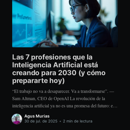
Las 7 profesiones que la
Inteligencia Artificial está
creando para 2030 (y cómo
prepararte hoy)
“El trabajo no va a desaparecer. Va a transformarse”. —
Sam Altman, CEO de OpenAI La revolución de la
inteligencia artificial ya no es una promesa del futuro: es
el presente. Y aunque muchas personas temen perder su
Agus Murias
empleo por culpa de esta tecnología, la otra cara de la
30 de jul. de 2025
•
2 min de lectura
moneda es