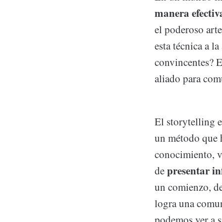
manera efectiv
el poderoso art
esta técnica a l
convincentes? E
aliado para comu
El storytelling 
un método que ha
conocimiento, va
presentar i
de
un comienzo, de
logra una comun
podemos ver a si