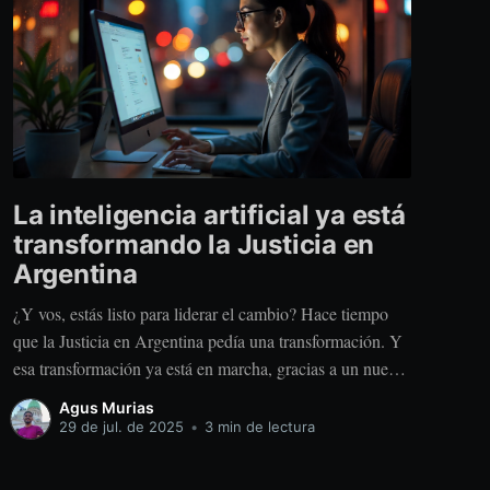
La inteligencia artificial ya está
transformando la Justicia en
Argentina
¿Y vos, estás listo para liderar el cambio? Hace tiempo
que la Justicia en Argentina pedía una transformación. Y
esa transformación ya está en marcha, gracias a un nuevo
aliado que llegó para potenciar el trabajo humano: la
Agus Murias
Inteligencia Artificial Generativa. Sí, la misma tecnología
29 de jul. de 2025
•
3 min de lectura
que está revolucionando industrias como