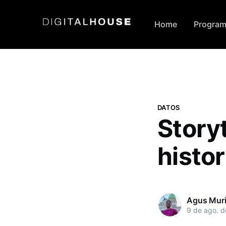
Home
Program
DATOS
Story
histo
Agus Mur
9 de ago. 