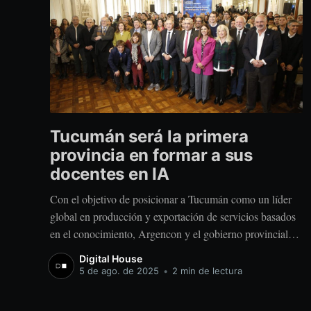
Tucumán será la primera
provincia en formar a sus
docentes en IA
Con el objetivo de posicionar a Tucumán como un líder
global en producción y exportación de servicios basados
en el conocimiento, Argencon y el gobierno provincial
lanzan un programa pionero de capacitación docente en
Digital House
Inteligencia Artificial que beneficiará a más de 25.000
5 de ago. de 2025
•
2 min de lectura
educadores. Buenos Aires, 4 de agosto de