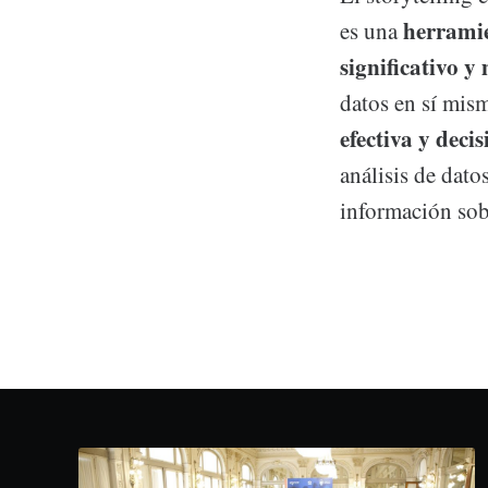
herramie
es una
significativo 
datos en sí mism
efectiva y dec
análisis de dato
información sobr