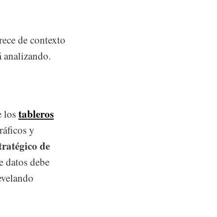
arece de contexto
á analizando.
tableros
e los
ráficos y
tratégico de
e datos debe
revelando