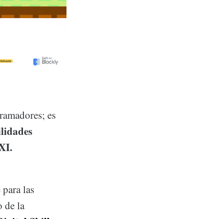
gramadores; es
ilidades
XI.
 para las
 de la