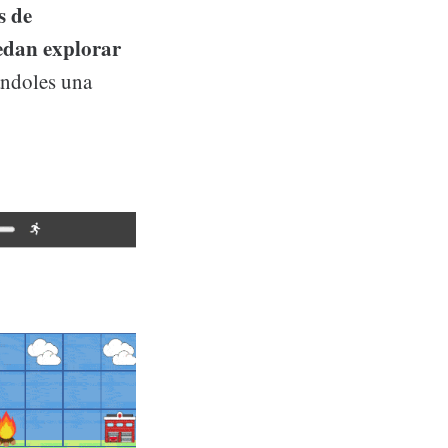
s de
edan explorar
ándoles una