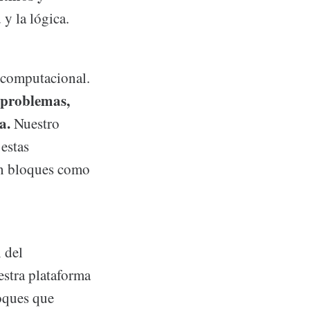
y la lógica.
 computacional.
 problemas,
ca.
Nuestro
estas
on bloques como
 del
estra plataforma
oques que