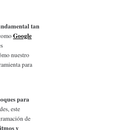
undamental tan
Google
s como
es
cómo nuestro
ramienta para
bloques para
des, este
ogramación de
ritmos y