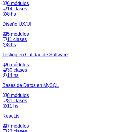
6 módulos
14 clases
8 hs
Diseño UX/UI
5 módulos
11 clases
8 hs
Testing en Calidad de Software
6 módulos
30 clases
14 hs
Bases de Datos en MySQL
8 módulos
31 clases
11 hs
React.js
7 módulos
23 clases