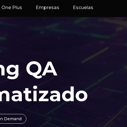
One Plus
Empresas
Escuelas
ng QA
matizado
n Demand