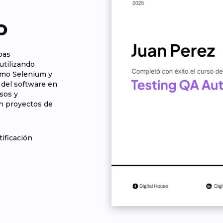
o
ebas
utilizando
omo Selenium y
 del software en
esos y
en proyectos de
tificación