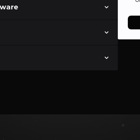
O
tware