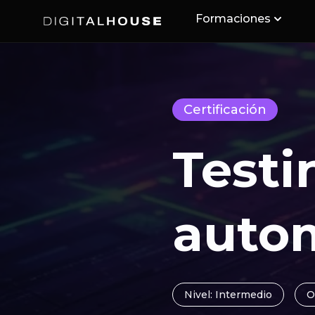
Formaciones
Digital House
Certificación
Testi
auto
Nivel: Intermedio
O