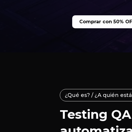
Comprar con 50% O
¿Qué es? / ¿A quién está
Testing QA
automatiz