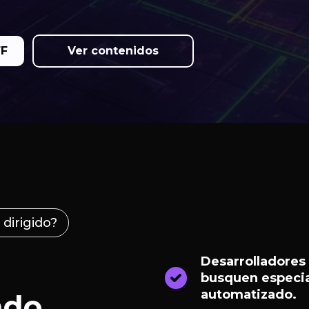
FF
Ver contenidos
 dirigido?
Desarrolladores
busquen especia
automatizado.
ado