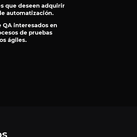
s que deseen adquirir
e automatización.
e QA interesados en
rocesos de pruebas
s ágiles.
os