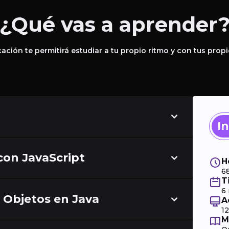
¿Qué vas a aprender
icación te permitirá estudiar a tu propio ritmo y con tus propi
I
con JavaScript
H
6
T
6
 Objetos en Java
A
1
M