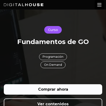
Digital House
Abr
Curso
Fundamentos de GO
Programación
On Demand
Comprar ahora
Ver contenidos