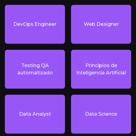
DevOps Engineer
Web Designer
Testing QA
Principios de
automatizado
Inteligencia Artificial
Data Analyst
Data Science