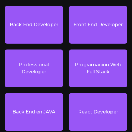
Back End Developer
Front End Developer
Professional
Programación Web
Developer
Full Stack
Back End en JAVA
React Developer