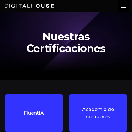
Digital House
Abr
Nuestras
Certificaciones
Academia de
FluentIA
creadores