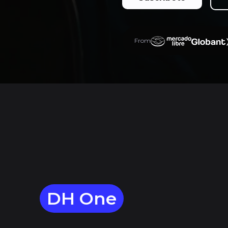
From
DH One