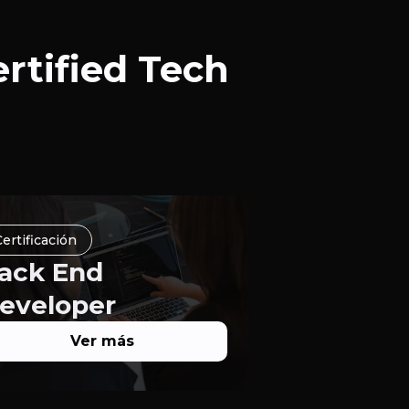
rtified Tech
ertificación
ack End
eveloper
Ver más