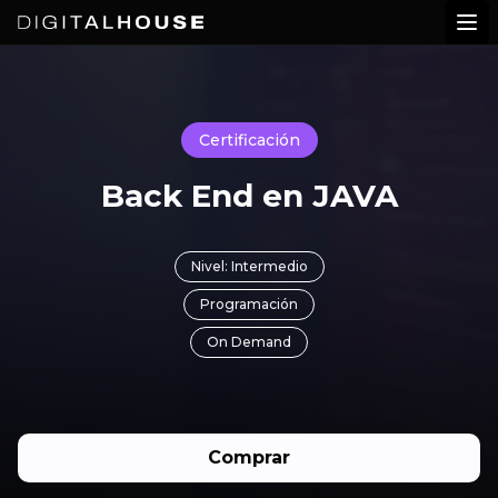
Digital House
Abr
Certificación
Back End en JAVA
Nivel: Intermedio
Programación
On Demand
Comprar