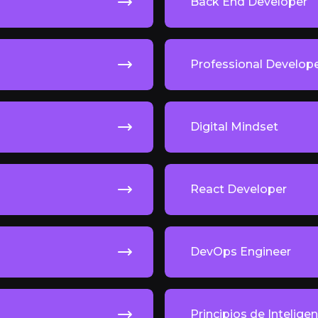
Back End Developer
Professional Develop
Digital Mindset
React Developer
DevOps Engineer
Principios de Inteligenc