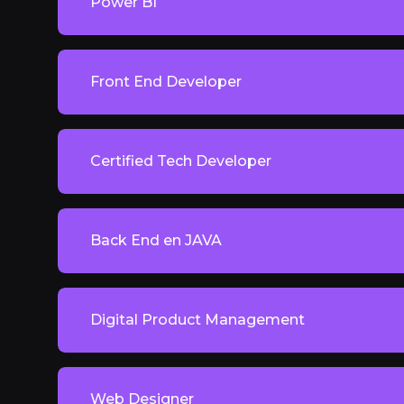
Power BI
Front End Developer
Certified Tech Developer
Back End en JAVA
Digital Product Management
Web Designer