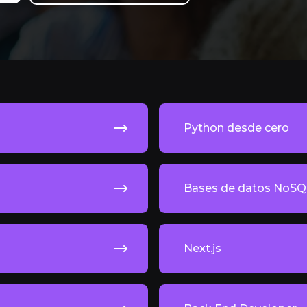
Python desde cero
Bases de datos NoSQ
Next.js