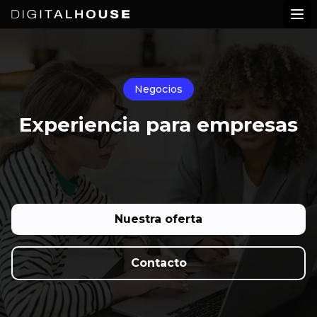
Digital House
Abr
Negocios
Experiencia para empresas
Nuestra oferta
Contacto