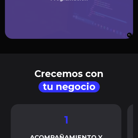
funcionalidades que un sitio web puede necesitar.
Trabajarás con lenguajes y herramientas tales como
avaScript, Node.Js, Express, APIs, Bases de Datos y
J
, entre otras, aplicables 100% al
SQL, HTML y CSS, React
mercado.
Crecemos con
tu negocio
1
ACOMPAÑAMIENTO Y