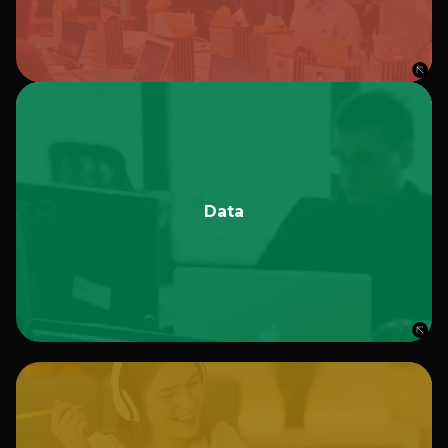
diversos, remotos y con mindset exponencial. Emplearán
Culture Canvas, Digital y Growth
herramientas como
, entre otras.
Mindset, Liderazgo Digital
Data
Tu equipo adquirirá una visión data strategy asociada al
negocio, para la creación de proyectos de datos aplicados
a distintas áreas de la empresa. Aprenderá a utilizar
para generar insights
R, Python, SQL
Analytics a partir de
Data
PowerBI, Tableau,
y crear tableros de control en
en Ciencia de Datos para explorar,
empleará R y Python
transformar, analizar y modelar datos. Y por último
Data Warehouse o Data
implementará proyectos de
y una
ETL/ELT
, con el desarrollo de pipelines de
Lake
infraestructura Cloud escalable.
UX
Tu equipo incorporará una mirada crítica de la experiencia
del usuario en su interacción con herramientas digitales. A