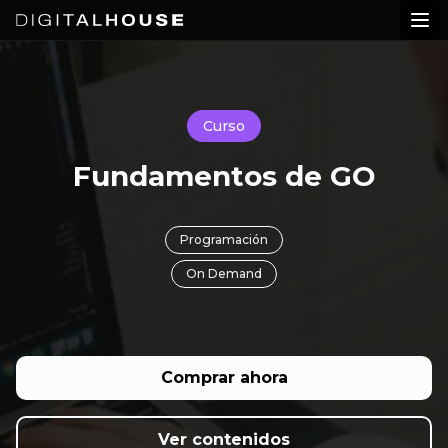
Digital House
Abr
Curso
Fundamentos de GO
Programación
On Demand
Comprar ahora
Ver contenidos